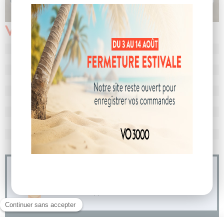
Véhicule vendu
N° de dossier
107418
MEC
30/06/2026
Km
10
Energie
Hybride
Boîte
boîte automatique
Puissance
7 cv
Couleur
Bleu Outremer
CO
avec WLTP
107 g/km
2
Poids
1592 kg
04 73 14 64 14
(Prix d'un appel local)