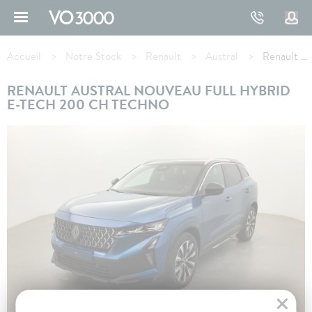
Aller
au
contenu
Fil
principal
d'Ariane
Accueil
Notre Stock
Renault
Austral
Renault AUSTRAL full hybrid E-Tech 200 ch Techno
RENAULT AUSTRAL NOUVEAU FULL HYBRID
E-TECH 200 CH TECHNO