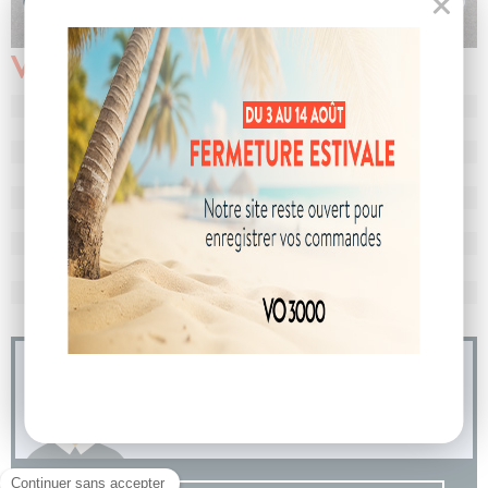
Véhicule vendu
N° de dossier
106128
MEC
30/01/2026
Km
10
Energie
Hybride
Boîte
boîte automatique
Puissance
6 cv
Couleur
Blanc Nacre
CO
avec WLTP
99 g/km
2
Poids
1441 kg
04 73 14 64 14
(Prix d'un appel local)