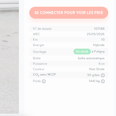
SE CONNECTER POUR VOIR LES PRIX
N° de dossier
107188
MEC
25/05/2026
Km
10
Energie
Hybride
En stock
à Poligny
Stockage
Boîte
boîte automatique
Puissance
6 cv
Couleur
Noir Etoile
CO
avec WLTP
99 g/km
2
Poids
1441 kg