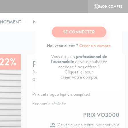
MON COMPTE
ANCEMENT
NOTRE CONCEPT
CONTACTEZ-NOUS
SE CONNECTER
Nouveau client ?
Créer un compte
professionnel de
Vous êtes un
-22%
RENAULT
CAPTUR
l'automobile
et vous souhaitez
accéder à nos offres ?
Nouveau E-Tech full hybrid 160
Cliquez ici pour
créer votre compte
ch Techno
Prix catalogue
(options comprises)
Economie réalisée
PRIX VO3000
Ce véhicule peut être livré chez vous