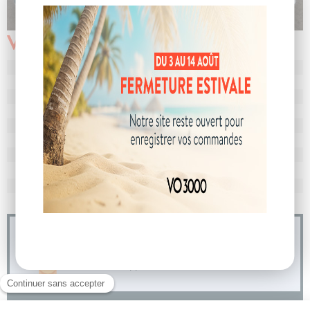
Véhicule vendu
N° de dossier
102393
MEC
23/12/2024
Km
10
Energie
Diesel
Boîte
boîte manuelle
Puissance
5 cv
Couleur
Blanc Glacier
CO
avec WLTP
109 g/km
2
Poids
1247 kg
04 73 14 64 14
(Prix d'un appel local)