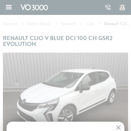
Aller
au
contenu
Fil
principal
d'Ariane
Accueil
Notre Stock
Renault
Clio
Renault CLIO V Blue dCi 100 ch GSR2 Evolution
RENAULT CLIO V BLUE DCI 100 CH GSR2
EVOLUTION