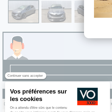
Les autres Renault CLIO V TCe 90 ch GSR2 Esprit Alpine
Dossier
MEC