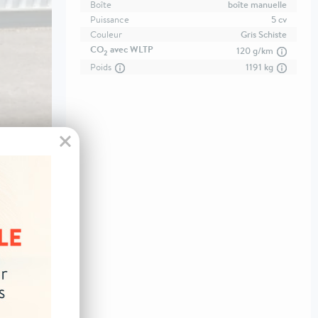
Boîte
boîte manuelle
Puissance
5 cv
Couleur
Gris Schiste
CO
avec WLTP
120 g/km
2
Poids
1191 kg