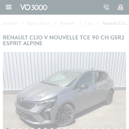
Aller
au
contenu
Fil
principal
d'Ariane
Accueil
Notre Stock
Renault
Clio
Renault CLIO V TCe 90 ch GSR2 Esprit Alpine
RENAULT CLIO V NOUVELLE TCE 90 CH GSR2
ESPRIT ALPINE