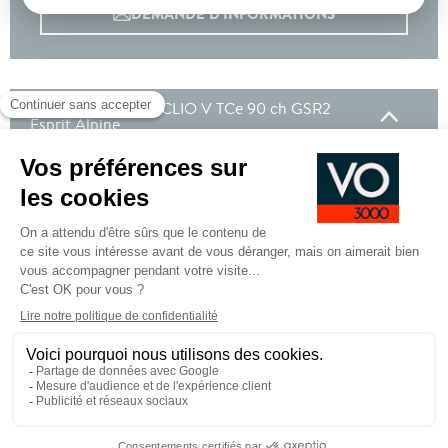
DEMANDE D'INFORMATIONS
Les autres Renault CLIO V TCe 90 ch GSR2
Esprit Alpine
En stock
10/02/2026 - 10 km - Gris Rafale -
Poligny
Options incluses
Centre de jantes exclusifs bleus
650 €
Peinture metallisee
200 €
Roue de secours tole
Équipements de série
Pied
CGV
CGU
Mentions légales