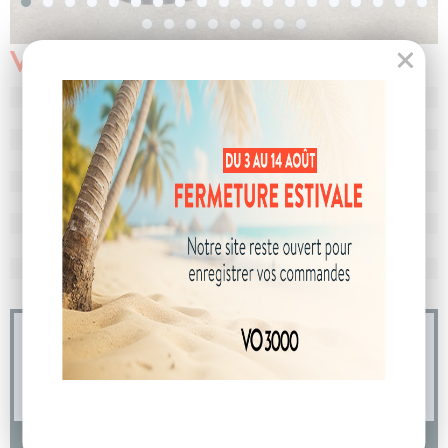
Véhicule vendu
N° de dossier
103983
MEC
23/06/2025
Km
10
Energie
Essence
Boîte
boîte manuelle
Puissance
5 cv
Couleur
Gris Schiste
CO
avec WLTP
120 g/km
2
Poids
1191 kg
04 73 14 64 14
(Prix d'un appel local)