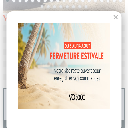
Véhicule vendu
N° de dossier
104653
MEC
24/10/2025
Km
10
Energie
Essence
Boîte
boîte manuelle
Puissance
5 cv
Couleur
Noir Etoile
CO
avec WLTP
120 g/km
2
Poids
1191 kg
04 73 14 64 14
(Prix d'un appel local)