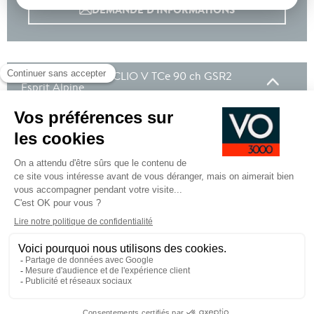
DEMANDE D'INFORMATIONS
Les autres Renault CLIO V TCe 90 ch GSR2
Esprit Alpine
En stock
10/02/2026 - 10 km - Gris Rafale -
Poligny
Options incluses
Centre de jantes exclusifs bleus
650 €
Peinture metallisee
200 €
Roue de secours tole
Équipements de série
Pied
CGV
CGU
Mentions légales