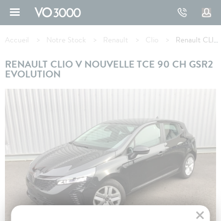
Aller
au
contenu
Fil
principal
d'Ariane
Accueil
Notre Stock
Renault
Clio
Renault CLIO V TCe 90 ch GSR2 Evolution
RENAULT CLIO V NOUVELLE TCE 90 CH GSR2
EVOLUTION