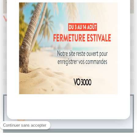
Véhicule vendu
N° de dossier
104604
MEC
21/03/2025
Km
10 245
Energie
Essence
Boîte
boîte manuelle
Puissance
5 cv
Couleur
Noir Etoile
CO
avec WLTP
117 g/km
2
Poids
1178 kg
04 73 14 64 14
(Prix d'un appel local)