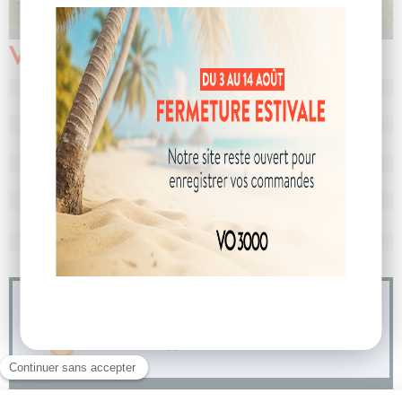
Véhicule vendu
N° de dossier
104639
MEC
31/03/2025
Km
10 669
Energie
Essence
Boîte
boîte manuelle
Puissance
5 cv
Couleur
Noir Etoile
CO
avec WLTP
119 g/km
2
Poids
1191 kg
04 73 14 64 14
(Prix d'un appel local)