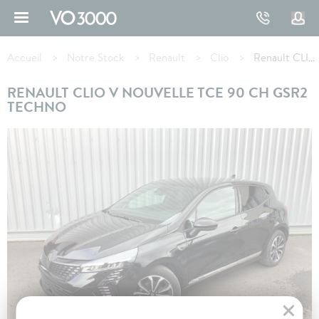
Aller
au
contenu
Fil
principal
d'Ariane
Accueil
Notre Stock
Renault
Clio
Renault CLIO V TCe 90 ch GSR2 Techno
RENAULT CLIO V NOUVELLE TCE 90 CH GSR2
TECHNO