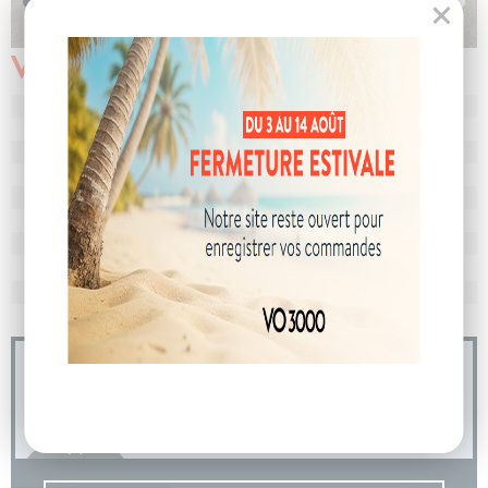
Véhicule vendu
N° de dossier
107225
MEC
14/02/2024
Km
17 234
Energie
Hybride
Boîte
boîte automatique
Puissance
7 cv
Couleur
Bleu Nocture
CO
avec WLTP
108 g/km
2
Poids
1584 kg
04 73 14 64 14
(Prix d'un appel local)