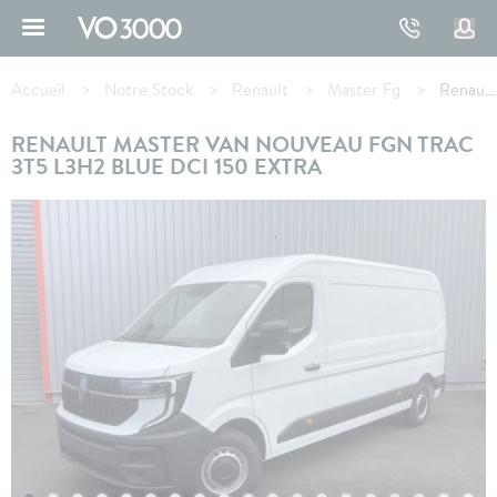
Aller
au
contenu
Fil
principal
d'Ariane
Accueil
Notre Stock
Renault
Master Fg
Renault MASTER VAN FGN TRAC 3T5 L3H2 BLUE DCI 150 EXTRA
RENAULT MASTER VAN NOUVEAU FGN TRAC
3T5 L3H2 BLUE DCI 150 EXTRA