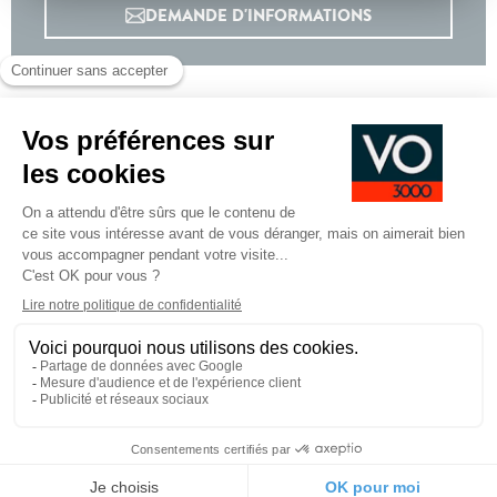
DEMANDE D'INFORMATIONS
Options incluses
Climatisation manuelle
200 €
Pare-brise chauffant
1 440 €
Pack habillage bois complet
240 €
Pneus tout-temps
SANS CAMERA DE RECUL
Équipements de série
Pied
CGV
CGU
Mentions légales
de
page