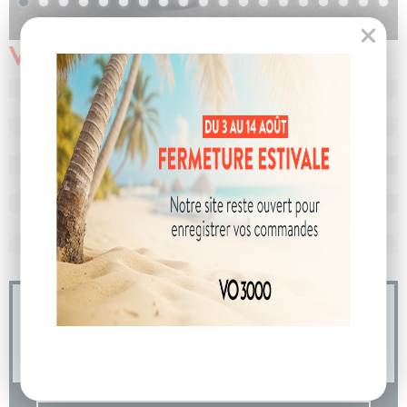
Véhicule vendu
N° de dossier
103589
MEC
18/12/2024
Km
10
Energie
Diesel
Boîte
boîte manuelle
Puissance
7 cv
Couleur
Blanc Mineral
CO
avec WLTP
209 g/km
2
Poids
2156 kg
04 73 14 64 14
(Prix d'un appel local)