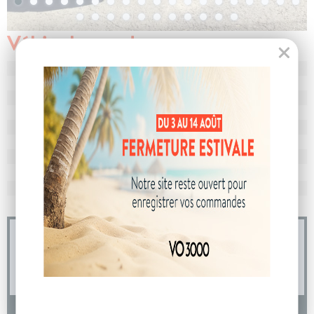
Véhicule vendu
N° de dossier
107216
MEC
26/06/2025
Km
20 038
Energie
Hybride
Boîte
boîte automatique
Puissance
7 cv
Couleur
Bleu Sommet
CO
avec WLTP
107 g/km
2
Poids
1735 kg
04 73 14 64 14
(Prix d'un appel local)