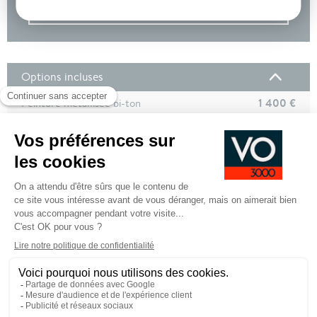
DEMANDE D'INFORMATIONS
Options incluses
1 400 €
Peinture métallisée bi-ton
1 500 €
Pack Confort Premium (Sièges AV électriques à
mémoire avec réglage et massage lombaire
conducteur + Pack Caméra 360°)
1 500 €
Toit verre panoramique opacifiant Solarbay®
1 000 €
Pack Premium Harman Kardon® : son premium
Harman Kardon avec 12 haut-parleurs / 485W /
5 ambiances
800 €
affichage tête haute 9,3''
Équipements de série