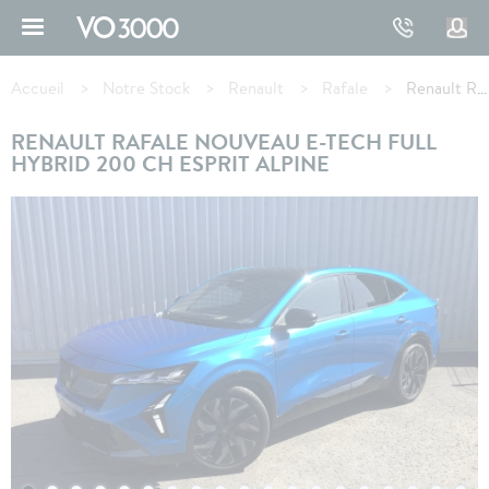
Aller
au
contenu
Fil
principal
d'Ariane
Accueil
Notre Stock
Renault
Rafale
Renault RAFALE E-Tech full hybrid 200 ch esprit Alpine
RENAULT RAFALE NOUVEAU E-TECH FULL
HYBRID 200 CH ESPRIT ALPINE