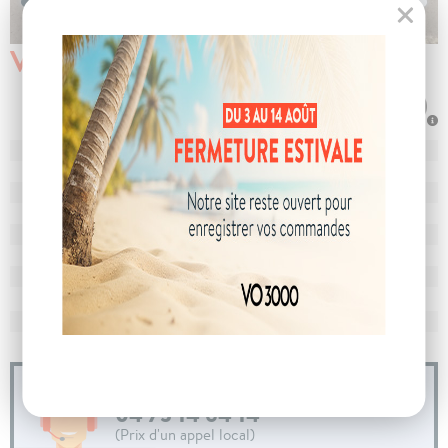
Véhicule vendu
N° de dossier
105260
MEC
28/05/2025
Km
17 932
Energie
Hybride
Boîte
boîte automatique
Puissance
5 cv
Couleur
Noir Etoile
CO
avec WLTP
106 g/km
2
Poids
1498 kg
04 73 14 64 14
(Prix d'un appel local)