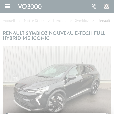
Aller
au
contenu
Fil
principal
d'Ariane
Accueil
Notre Stock
Renault
Symbioz
Renault SYMBIOZ E-Tech full hybrid 145 Iconic
RENAULT SYMBIOZ NOUVEAU E-TECH FULL
HYBRID 145 ICONIC