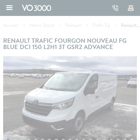
Aller
au
contenu
Fil
principal
d'Ariane
Accueil
Notre Stock
Renault
Trafic Fg
Renault TRAFIC FOURGON FG BLUE DCI 150 L2H1 3T GSR2 ADVANCE
RENAULT TRAFIC FOURGON NOUVEAU FG
BLUE DCI 150 L2H1 3T GSR2 ADVANCE