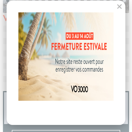
Véhicule vendu
N° de dossier
105712
MEC
24/12/2025
Km
10
Energie
Diesel
Boîte
boîte manuelle
Puissance
7 cv
Couleur
Blanc Mineral
CO
avec WLTP
178 g/km
2
Poids
2177 kg
04 73 14 64 14
(Prix d'un appel local)