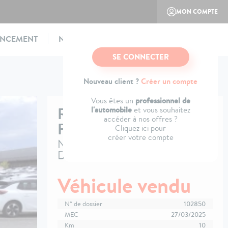
MON COMPTE
ANCEMENT
NOTRE CONCEPT
CONTACTEZ-NOUS
SE CONNECTER
Nouveau client ?
Créer un compte
professionnel de
Vous êtes un
RENAULT
TRAFIC
l'automobile
et vous souhaitez
accéder à nos offres ?
FOURGON
Cliquez ici pour
créer votre compte
Nouveau FGN L1H1 3T BLUE
DCI 150 GSR2 ADVANCE
Véhicule vendu
N° de dossier
102850
MEC
27/03/2025
Km
10