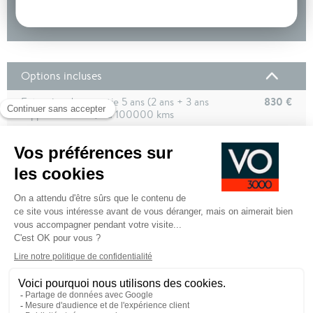
DEMANDE D'INFORMATIONS
Options incluses
830 €
Extension de garantie 5 ans (2 ans + 3 ans
supplementaires) ou 100000 kms
785 €
Pack Design Black : Insert décoratif 'Noir Brillant'
pour tableau de bord, concsole centrale et
revêtements de portes AV + Jantes en alliage
léger 18" 'Nevada' noires + Rampes de pavillon
noires + Coques de rétroviseurs noires
550 €
Pack Hiver : Sièges AV chauffants + Volant cuir
chauffant + Témoin d'alerte pour niveau de liquide
de lave-glace
Peinture Gris Pyrite
Équipements de série