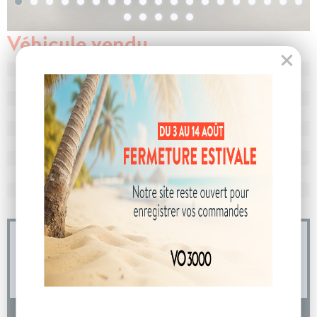
Véhicule vendu
N° de dossier
104350
MEC
26/08/2025
Km
10
Energie
Diesel
Boîte
boîte automatique
Puissance
8 cv
Couleur
Gris Pyrite
CO
avec WLTP
132 g/km
2
Poids
1455 kg
04 73 14 64 14
(Prix d'un appel local)