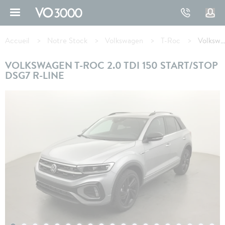
Aller
au
contenu
Fil
principal
d'Ariane
Accueil
Notre Stock
Volkswagen
T-Roc
Volkswagen T-ROC 2.0 TDI 150 Start/Stop DSG7 R-Line
VOLKSWAGEN T-ROC 2.0 TDI 150 START/STOP
DSG7 R-LINE