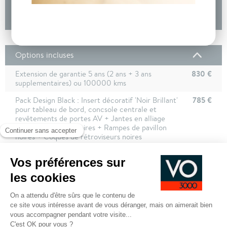
DEMANDE D'INFORMATIONS
Options incluses
830 €
Extension de garantie 5 ans (2 ans + 3 ans
supplementaires) ou 100000 kms
785 €
Pack Design Black : Insert décoratif 'Noir Brillant'
pour tableau de bord, concsole centrale et
revêtements de portes AV + Jantes en alliage
léger 18" 'Nevada' noires + Rampes de pavillon
noires + Coques de rétroviseurs noires
250 €
Sièges AV chauffants
800 €
Peinture Gris Indium
600 €
Jantes en alliage leger 19" Misano avec ecrous
antivol
1 340 €
Toit ouvrant electrique panoramique
coulissant/entrebaillant en verre