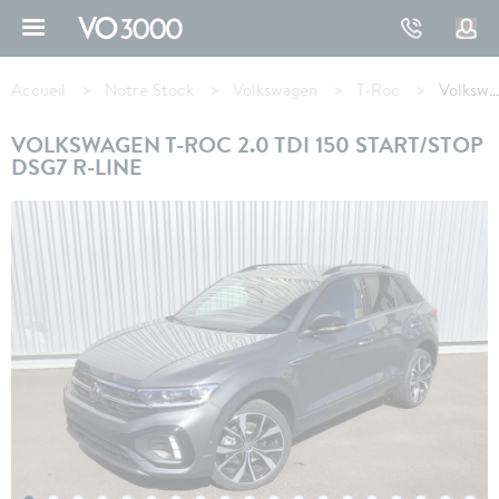
Aller
au
contenu
Fil
principal
d'Ariane
Accueil
Notre Stock
Volkswagen
T-Roc
Volkswagen T-ROC 2.0 TDI 150 Start/Stop DSG7 R-Line
VOLKSWAGEN T-ROC 2.0 TDI 150 START/STOP
DSG7 R-LINE