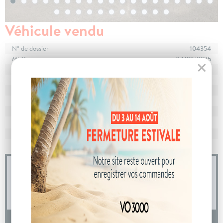
Véhicule vendu
N° de dossier
104354
MEC
04/09/2025
Km
10
Energie
Diesel
Boîte
boîte automatique
Puissance
8 cv
Couleur
Gris Indium
CO
avec WLTP
138 g/km
2
Poids
1455 kg
04 73 14 64 14
(Prix d'un appel local)