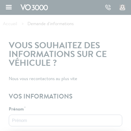
Aller
au
contenu
Fil
principal
d'Ariane
Accueil
Demande d'informations
VOUS SOUHAITEZ DES
INFORMATIONS SUR CE
VÉHICULE ?
Nous vous recontactons au plus vite
VOS INFORMATIONS
Prénom