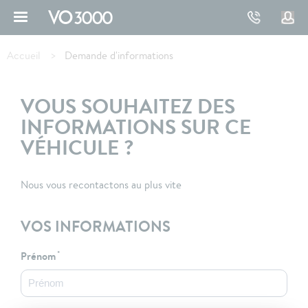
Aller
au
contenu
Fil
principal
d'Ariane
Accueil
Demande d'informations
VOUS SOUHAITEZ DES
INFORMATIONS SUR CE
VÉHICULE ?
Nous vous recontactons au plus vite
VOS INFORMATIONS
Prénom