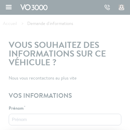
Aller
au
contenu
Fil
principal
d'Ariane
Accueil
Demande d'informations
VOUS SOUHAITEZ DES
INFORMATIONS SUR CE
VÉHICULE ?
Nous vous recontactons au plus vite
VOS INFORMATIONS
Prénom