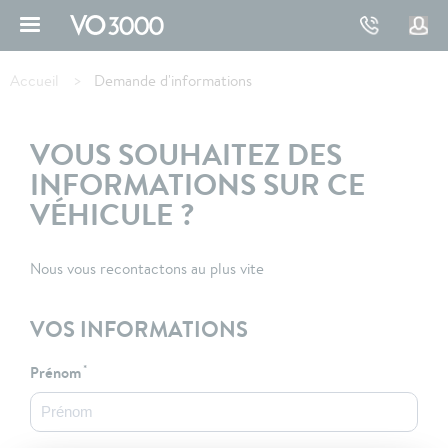
Aller
au
contenu
Fil
principal
d'Ariane
Accueil
Demande d'informations
VOUS SOUHAITEZ DES
INFORMATIONS SUR CE
VÉHICULE ?
Nous vous recontactons au plus vite
VOS INFORMATIONS
Prénom