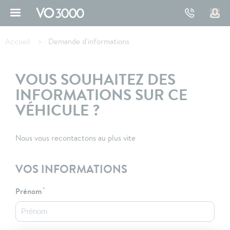
Aller
au
contenu
Fil
principal
d'Ariane
Accueil
Demande d'informations
VOUS SOUHAITEZ DES
INFORMATIONS SUR CE
VÉHICULE ?
Nous vous recontactons au plus vite
VOS INFORMATIONS
Prénom