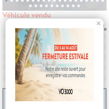
Véhicule vendu
N° de dossier
106200
MEC
30/08/2024
Km
11 529
Energie
Hybride
Boîte
boîte automatique
Puissance
8 cv
Couleur
Bleu Misano
CO
avec WLTP
129 g/km
2
Poids
1600 kg
04 73 14 64 14
(Prix d'un appel local)