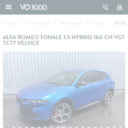
Aller
au
contenu
Fil
principal
d'Ariane
Accueil
Notre Stock
Alfa Romeo
Tonale
Alfa Romeo TONALE 1.5 Hybrid 160 ch VGT TCT7 Veloce
ALFA ROMEO TONALE 1.5 HYBRID 160 CH VGT
TCT7 VELOCE