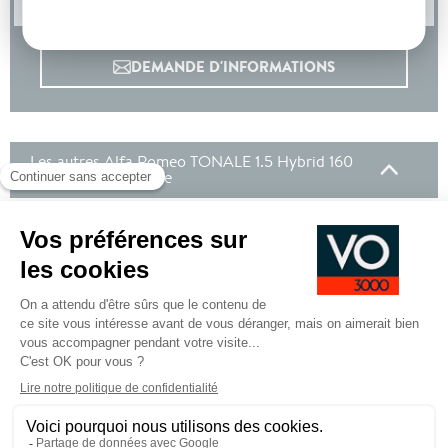
DEMANDE D'INFORMATIONS
Les autres Alfa Romeo TONALE 1.5 Hybrid 160
ch VGT TCT7 Veloce
En stock
30/04/2025 - 15 935 km - Gris Vesuvio -
Clermont-Ferrand
En stock
30/04/2025 - 16 285 km - Blanc Monterosa -
Clermont-Ferrand
Options incluses
980 €
Peinture metallisee Bleu Misano
Équipements de série