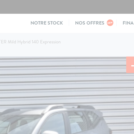
Main
NOTRE STOCK
NOS OFFRES
FIN
navigation
ER Mild Hybrid 140 Expression