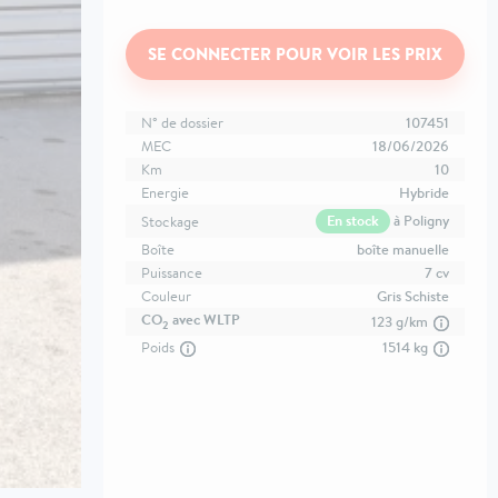
SE CONNECTER POUR VOIR LES PRIX
N° de dossier
107451
MEC
18/06/2026
Km
10
Energie
Hybride
En stock
à Poligny
Stockage
Boîte
boîte manuelle
Puissance
7 cv
Couleur
Gris Schiste
CO
avec WLTP
123 g/km
2
Poids
1514 kg