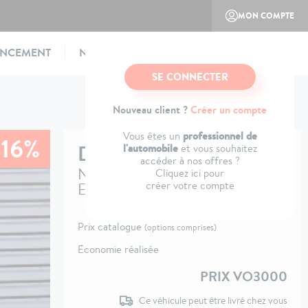
MON COMPTE
ANCEMENT
NOTRE CONCEPT
CONTACTEZ-NOUS
SE CONNECTER
Nouveau client ?
Créer un compte
professionnel de
Vous êtes un
-16%
DACIA
BIGSTER
l'automobile
et vous souhaitez
accéder à nos offres ?
Nouveau Mild Hybrid 140
Cliquez ici pour
créer votre compte
Expression
Prix catalogue
(options comprises)
Economie réalisée
PRIX VO3000
Ce véhicule peut être livré chez vous