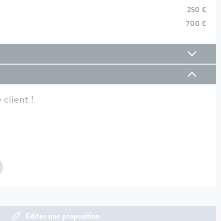
250 €
700 €
client !
Editer une proposition