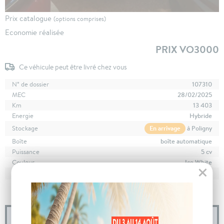
Prix catalogue
(options comprises)
Economie réalisée
PRIX VO3000
Ce véhicule peut être livré chez vous
N° de dossier
107310
MEC
28/02/2025
Km
13 403
Energie
Hybride
En arrivage
à Poligny
Stockage
Boîte
boîte automatique
Puissance
5 cv
Couleur
Ice White
CO
avec WLTP
109 g/km
2
Poids
1355 kg