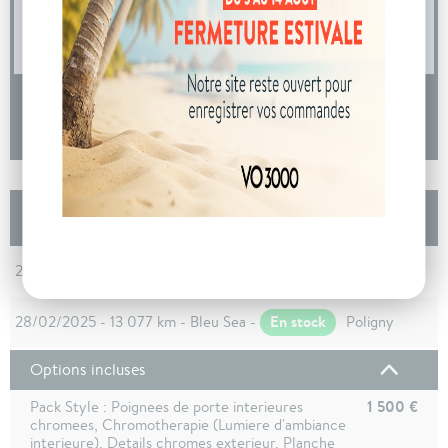
04 73 14 64 14
(Prix d'un appel local)
DEMANDE D'INFORMATIONS
Les autres Fiat 600 Nouvelle 1.2 Hybrid 100ch
DCT6
En stock
28/02/2025 - 12 099 km - Bleu Sea -
Poligny
En stock
28/02/2025 - 13 077 km - Bleu Sea -
Poligny
Options incluses
1 500 €
Pack Style : Poignees de porte interieures
chromees, Chromotherapie (Lumiere d'ambiance
interieure), Details chromes exterieur, Planche