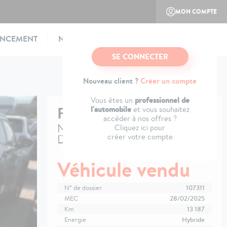
MON COMPTE
ANCEMENT
NOTRE CONCEPT
CONTACTEZ-NOUS
SE CONNECTER
Nouveau client ?
Créer un compte
professionnel de
Vous êtes un
FIAT
600
l'automobile
et vous souhaitez
accéder à nos offres ?
Nouvelle 1.2 Hybrid 100ch
Cliquez ici pour
créer votre compte
DCT6
Véhicule vendu
N° de dossier
107311
MEC
28/02/2025
Km
13 187
Energie
Hybride