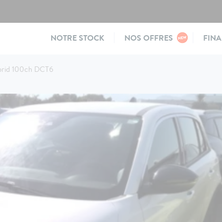
Main
NOTRE STOCK
NOS OFFRES
FIN
navigation
ybrid 100ch DCT6