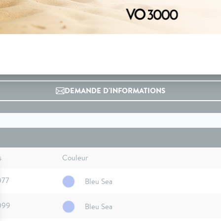
04 73 14 64 14
(Prix d'un appel local)
DEMANDE D'INFORMATIONS
s
Couleur
077
Bleu Sea
099
Bleu Sea