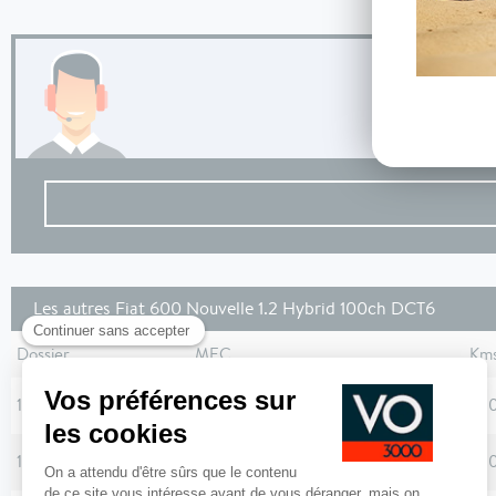
Les autres Fiat 600 Nouvelle 1.2 Hybrid 100ch DCT6
Dossier
MEC
Km
107320
28/02/2025
13 
107319
28/02/2025
12 