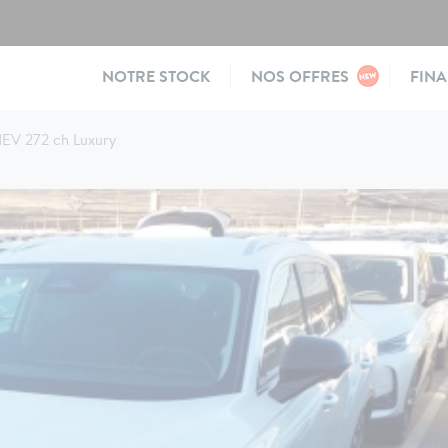
Main
NOTRE STOCK
NOS OFFRES
FIN
navigation
EV 272 ch Luxury