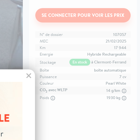
SE CONNECTER POUR VOIR LES PRIX
N° de dossier
107057
MEC
21/02/2025
Km
17 944
Energie
Hybride Rechargeable
En stock
à Clermont-Ferrand
Stockage
Boîte
boîte automatique
Puissance
7 cv
Couleur
Pearl White
CO
avec WLTP
14 g/km
2
Poids
1930 kg