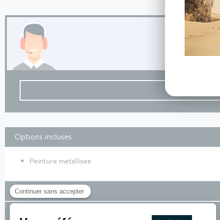
Options incluses
Peinture metallisee
Équipements de série
Financement