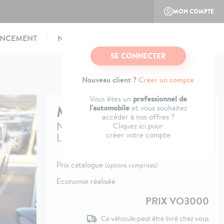
MON COMPTE
ANCEMENT
NOTRE CONCEPT
CONTACTEZ-NOUS
SE CONNECTER
Nouveau client ?
Créer un compte
professionnel de
Vous êtes un
MG
EHS
l'automobile
et vous souhaitez
accéder à nos offres ?
Nouveau 1.5T PHEV 272 ch
Cliquez ici pour
créer votre compte
Luxury
Prix catalogue
(options comprises)
Economie réalisée
PRIX VO3000
Ce véhicule peut être livré chez vous