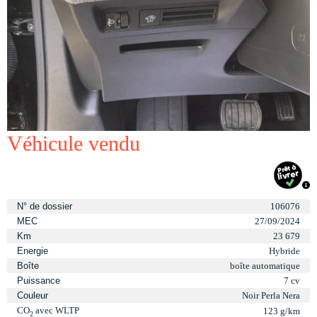
Véhicule vendu
N° de dossier
106076
MEC
27/09/2024
Km
23 679
Energie
Hybride
Boîte
boîte automatique
Puissance
7 cv
Couleur
Noir Perla Nera
CO
avec WLTP
123 g/km
2