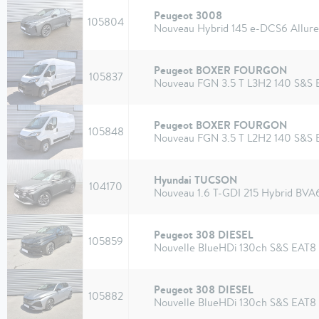
Peugeot 3008
105804
Nouveau Hybrid 145 e-DCS6 Allure
Peugeot BOXER FOURGON
105837
Nouveau FGN 3.5 T L3H2 140 S&S
Peugeot BOXER FOURGON
105848
Nouveau FGN 3.5 T L2H2 140 S&S
Hyundai TUCSON
104170
Nouveau 1.6 T-GDI 215 Hybrid BVA
Peugeot 308 DIESEL
105859
Nouvelle BlueHDi 130ch S&S EAT8 
Peugeot 308 DIESEL
105882
Nouvelle BlueHDi 130ch S&S EAT8 