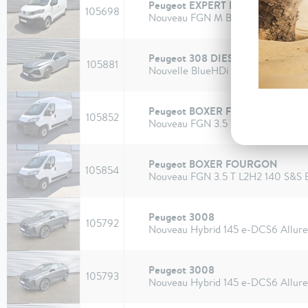
Peugeot EXPERT FOURGON
105698
Nouveau FGN M BLUEHDI 120 S&
Peugeot 308 DIESEL
105881
Nouvelle BlueHDi 130ch S&S EAT8 
Peugeot BOXER FOURGON
105852
Nouveau FGN 3.5 T L2H2 140 S&S
Peugeot BOXER FOURGON
105854
Nouveau FGN 3.5 T L2H2 140 S&S
Peugeot 3008
105792
Nouveau Hybrid 145 e-DCS6 Allure
Peugeot 3008
105793
Nouveau Hybrid 145 e-DCS6 Allure