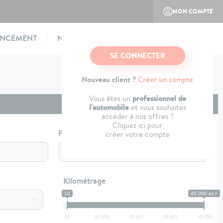
MON COMPTE
ANCEMENT
NOTRE CONCEPT
CONTACTEZ-NOUS
SE CONNECTER
Nouveau client ?
Créer un compte
professionnel de
Vous êtes un
l'automobile
et vous souhaitez
accéder à nos offres ?
Cliquez ici pour
Profil
créer votre compte
Kilométrage
10
40 000 et +
10
10 008
20 005
30 003
40 000