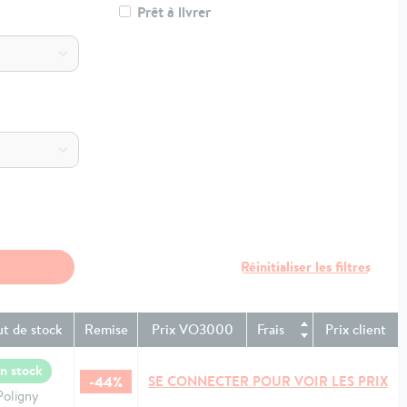
Prêt à livrer
ut de stock
Remise
Prix VO3000
Frais
Prix client
n stock
-44%
SE CONNECTER POUR VOIR LES PRIX
Poligny