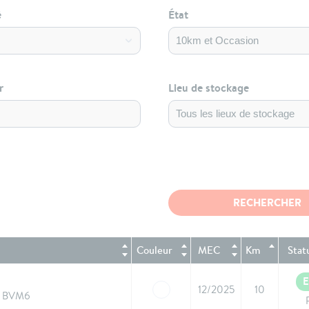
é
État
r
Lieu de stockage
Couleur
MEC
Km
Stat
E
12/2025
10
S BVM6