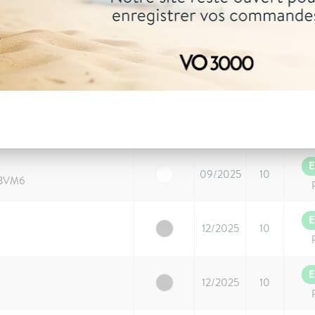
E
12/2025
10
S BVM6
E
04/2026
10
Allure
E
09/2025
10
 BVM6
E
09/2025
10
 BVM6
E
12/2025
10
E
12/2025
10