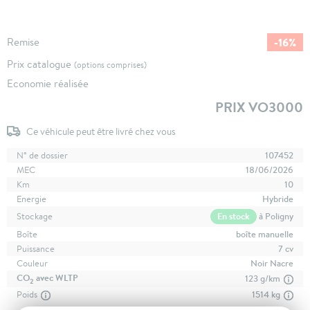
-16%
Remise
Prix catalogue
(options comprises)
Economie réalisée
PRIX VO3000
Ce véhicule peut être livré chez vous
N° de dossier
107452
MEC
18/06/2026
Km
10
Energie
Hybride
En stock
à Poligny
Stockage
Boîte
boîte manuelle
Puissance
7 cv
Couleur
Noir Nacre
CO
avec WLTP
123 g/km
2
Poids
1514 kg