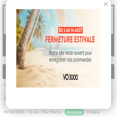
04 73 14 64 14
(Prix d'un appel local)
DEMANDE D'INFORMATIONS
Les autres Dacia BIGSTER Nouveau Mild
Hybrid 140 Expression
En stock
18/06/2026 - 10 km - Noir Nacre -
Poligny
En stock
18/06/2026 - 10 km - Noir Nacre -
Poligny
En stock
18/06/2026 - 10 km - Noir Nacre -
Poligny