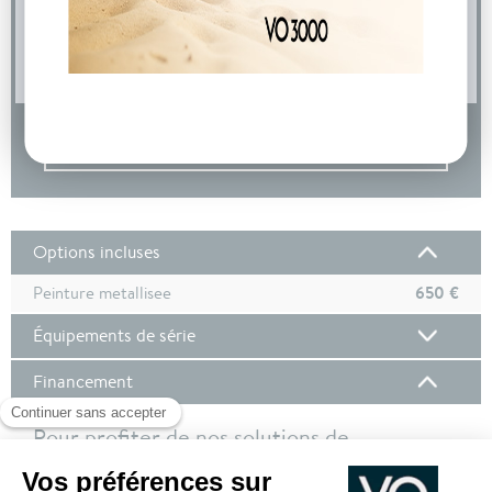
04 73 14 64 14
(Prix d'un appel local)
DEMANDE D'INFORMATIONS
Options incluses
650 €
Peinture metallisee
Équipements de série
Financement
Pour profiter de nos solutions de
financement, nous vous invitons à vous
connecter à votre compte client !