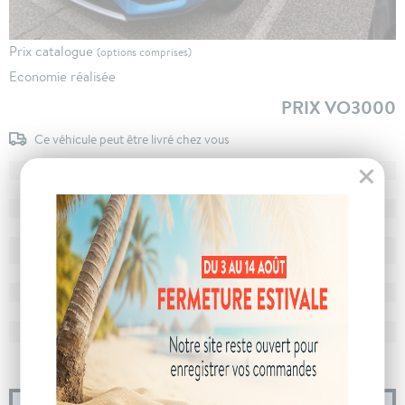
Prix catalogue
(options comprises)
Economie réalisée
PRIX VO3000
Ce véhicule peut être livré chez vous
N° de dossier
107069
MEC
28/02/2025
Km
13 102
Energie
Hybride
En stock
à Clermont-Ferrand
Stockage
Boîte
boîte automatique
Puissance
5 cv
Couleur
Como Blue
CO
avec WLTP
115 g/km
2
Poids
1495 kg